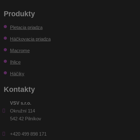
Formulár
údajov
.
sa
Produkty
nepodarilo
Pletacia priadza
odoslať
Háčkovacia priadza
Macrome
Ihlice
Háčiky
Kontakty
VSV s.r.o.
Okružní 114
542 42 Pilníkov
+420 499 898 171