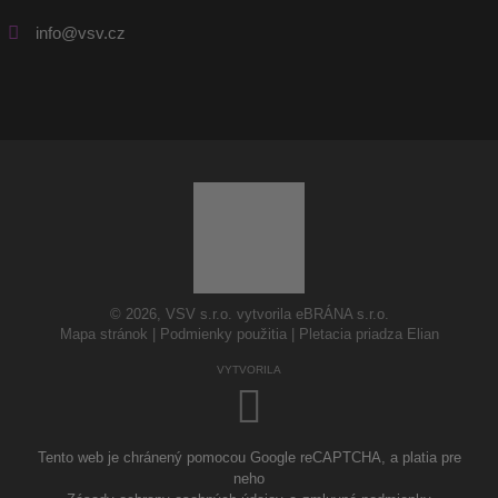
info@vsv.cz
© 2026, VSV s.r.o. vytvorila eBRÁNA s.r.o.
Mapa stránok
|
Podmienky použitia
|
Pletacia priadza Elian
VYTVORILA
Tento web je chránený pomocou Google reCAPTCHA, a platia pre
neho