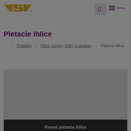
Vyhledávání
Rozbalení
menu
Pletacie ihlice
Produkty
Ihlice, háčiky, knihy a doplnky
Pletacie ihlice
Rovné pletacie ihlice