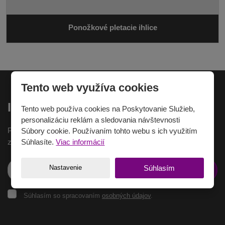
Ponožkové pletacie ihlice
Tento web využíva cookies
Inšpirácia na email
Tento web používa cookies na Poskytovanie Služieb,
personalizáciu reklám a sledovania návštevnosti
Pokiaľ chcete dostávať najnovšie inšpirácie na Váš e-mail,
Súbory cookie. Používaním tohto webu s ich využitím
Súhlasíte.
Viac informácií
zaregistrujte sa tu.
Nastavenie
Súhlasím
Prihlásiť sa k
odberu
Súhlasím
Súhlasím so spracovaním
osobných údajov
.
so
spracovaním
osobných