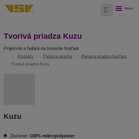
Vyhledávání
Rozbalení
menu
Tvorivá priadza Kuzu
Príjemná a hebká na tvorenie hračiek
Produkty
Pletacia priadza
Pletacia priadza PopYarn
Tvorivá priadza Kuzu
Kuzu
Zloženie:
100% mikropolyester