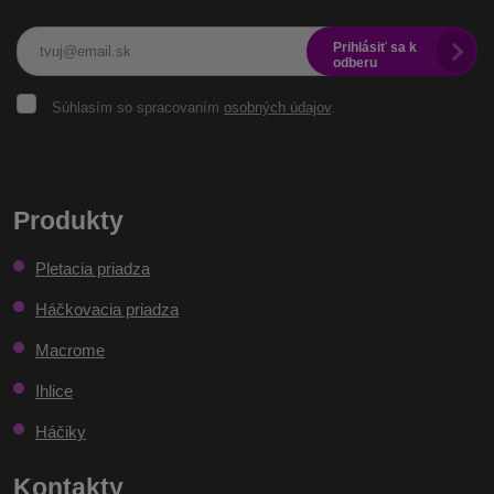
Prihlásiť sa k
odberu
Súhlasím
Súhlasím so spracovaním
osobných údajov
.
so
spracovaním
osobných
Formulár
údajov
.
sa
Produkty
nepodarilo
Pletacia priadza
odoslať
Háčkovacia priadza
Macrome
Ihlice
Háčiky
Kontakty